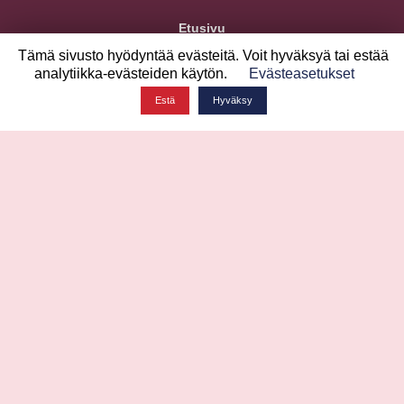
Etusivu
Keikat
Tämä sivusto hyödyntää evästeitä. Voit hyväksyä tai estää
Info
analytiikka-evästeiden käytön.
Evästeasetukset
Venuet
Ajankohtaista
Estä
Hyväksy
Ota yhteyttä
info@standuphelsinki.fi
Stand up Helsinki on sivusto, johon kerätään kaikki
pääkaupunkiseudun stand up keikat.